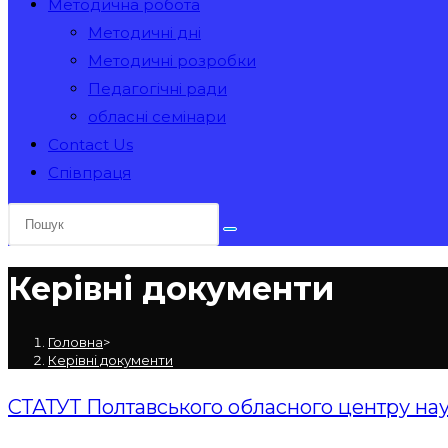
Методична робота
Методичні дні
Методичні розробки
Педагогічні ради
обласні семінари
Contact Us
Співпраця
Керівні документи
Головна
>
Керівні документи
СТАТУТ Полтавського обласного центру наук