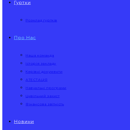
Гуртки
Розклад гуртків
Про Нас
Наша команда
Історія закладу
Керівні документи
АТЕСТАЦІЯ
Навчальні програми
Цивільний захист
Фінансова звітність
Новини