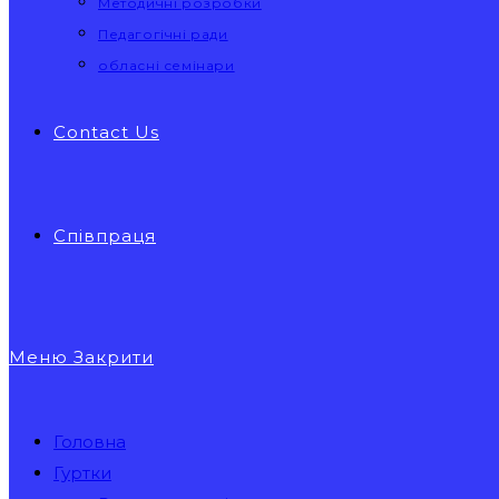
Методичні розробки
Педагогічні ради
обласні семінари
Contact Us
Співпраця
Меню
Закрити
Головна
Гуртки