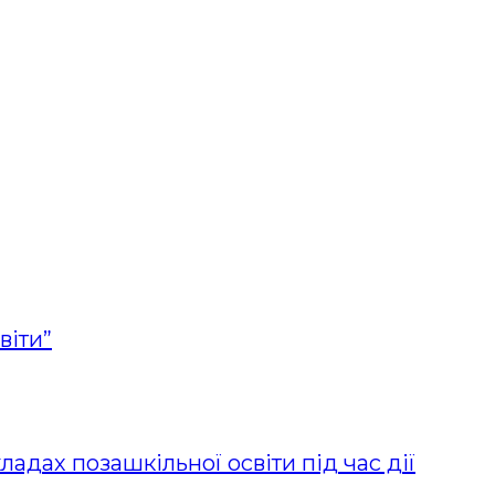
віти”
адах позашкільної освіти під час дії