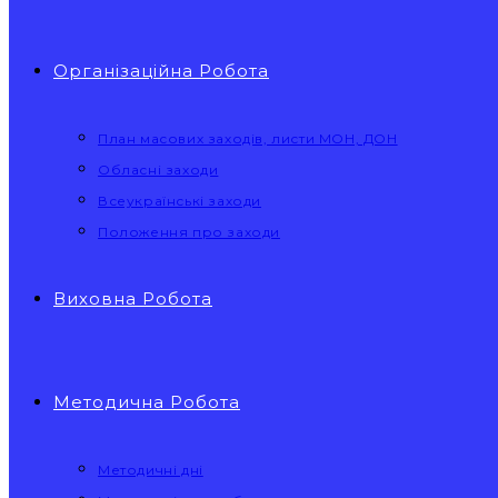
Організаційна Робота
План масових заходів, листи МОН, ДОН
Обласні заходи
Всеукраїнські заходи
Положення про заходи
Виховна Робота
Методична Робота
Методичні дні