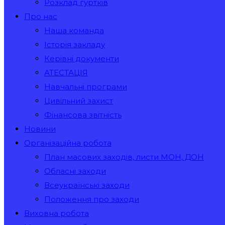
Розклад гуртків
Про нас
Наша команда
Історія закладу
Керівні документи
АТЕСТАЦІЯ
Навчальні програми
Цивільний захист
Фінансова звітність
Новини
Організаційна робота
План масових заходів, листи МОН, ДОН
Обласні заходи
Всеукраїнські заходи
Положення про заходи
Виховна робота