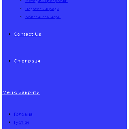
Методичні розробки
Педагогічні ради
обласні семінари
Contact Us
Співпраця
Меню
Закрити
Головна
Гуртки