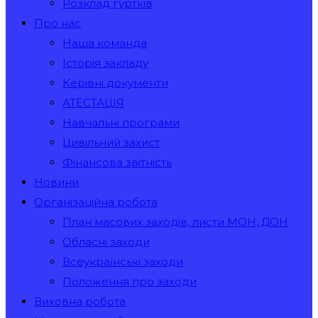
Розклад гуртків
Про нас
Наша команда
Історія закладу
Керівні документи
АТЕСТАЦІЯ
Навчальні програми
Цивільний захист
Фінансова звітність
Новини
Організаційна робота
План масових заходів, листи МОН, ДОН
Обласні заходи
Всеукраїнські заходи
Положення про заходи
Виховна робота