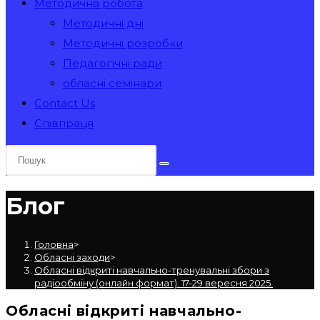
Методична робота
Методичні дні
Методичні розробки
Педагогічні ради
обласні семінари
Contact Us
Співпраця
Блог
Головна
>
Обласні заходи
>
Обласні відкриті навчально-тренувальні збори з
радіообміну (онлайн формат). 17-29 вересня 2025.
Обласні відкриті навчально-