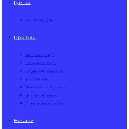
Гуртки
Розклад гуртків
Про Нас
Наша команда
Історія закладу
Керівні документи
АТЕСТАЦІЯ
Навчальні програми
Цивільний захист
Фінансова звітність
Новини