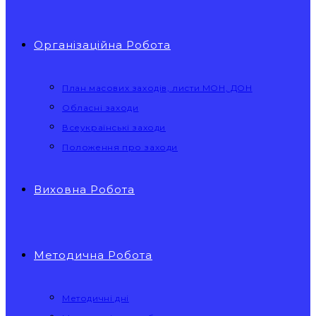
Організаційна Робота
План масових заходів, листи МОН, ДОН
Обласні заходи
Всеукраїнські заходи
Положення про заходи
Виховна Робота
Методична Робота
Методичні дні