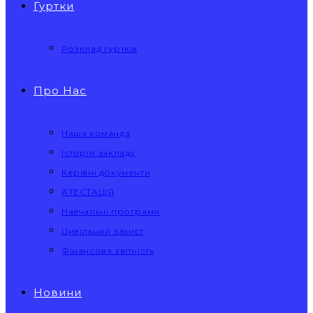
Гуртки
Розклад гуртків
Про Нас
Наша команда
Історія закладу
Керівні документи
АТЕСТАЦІЯ
Навчальні програми
Цивільний захист
Фінансова звітність
Новини