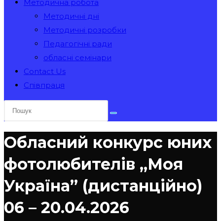
Методична робота
Методичні дні
Методичні розробки
Педагогічні ради
обласні семінари
Contact Us
Співпраця
Обласний конкурс юних
фотолюбителів „Моя
Україна” (дистанційно)
06 – 20.04.2026