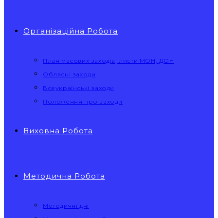
Організаційна Робота
План масових заходів, листи МОН, ДОН
Обласні заходи
Всеукраїнські заходи
Положення про заходи
Виховна Робота
Методична Робота
Методичні дні