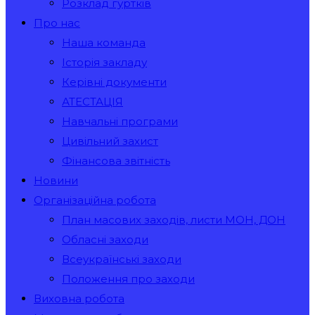
Розклад гуртків
Про нас
Наша команда
Історія закладу
Керівні документи
АТЕСТАЦІЯ
Навчальні програми
Цивільний захист
Фінансова звітність
Новини
Організаційна робота
План масових заходів, листи МОН, ДОН
Обласні заходи
Всеукраїнські заходи
Положення про заходи
Виховна робота