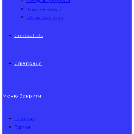
Методичні розробки
Педагогічні ради
обласні семінари
Contact Us
Співпраця
Меню
Закрити
Головна
Гуртки