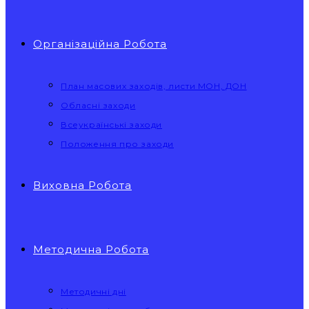
Організаційна Робота
План масових заходів, листи МОН, ДОН
Обласні заходи
Всеукраїнські заходи
Положення про заходи
Виховна Робота
Методична Робота
Методичні дні