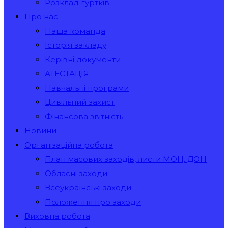
Розклад гуртків
Про нас
Наша команда
Історія закладу
Керівні документи
АТЕСТАЦІЯ
Навчальні програми
Цивільний захист
Фінансова звітність
Новини
Організаційна робота
План масових заходів, листи МОН, ДОН
Обласні заходи
Всеукраїнські заходи
Положення про заходи
Виховна робота