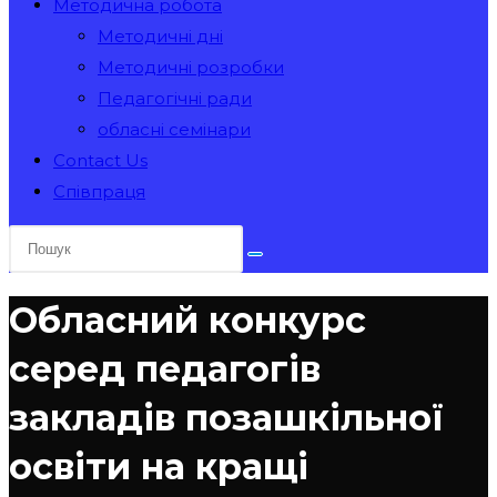
Методична робота
Методичні дні
Методичні розробки
Педагогічні ради
обласні семінари
Contact Us
Співпраця
Обласний конкурс
серед педагогів
закладів позашкільної
освіти на кращі