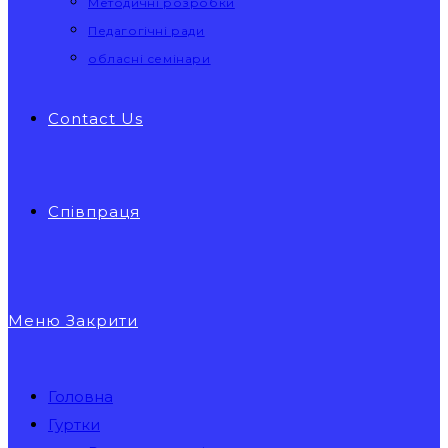
Методичні розробки
Педагогічні ради
обласні семінари
Contact Us
Співпраця
Меню
Закрити
Головна
Гуртки