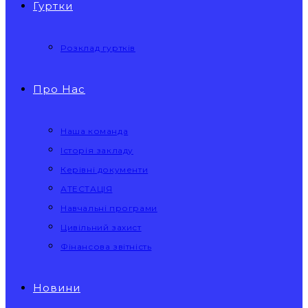
Гуртки
Розклад гуртків
Про Нас
Наша команда
Історія закладу
Керівні документи
АТЕСТАЦІЯ
Навчальні програми
Цивільний захист
Фінансова звітність
Новини